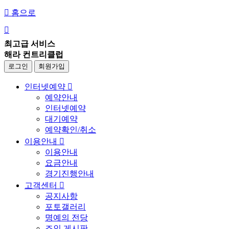

홈으로

최고급 서비스
해라 컨트리클럽
로그인
회원가입
인터넷예약

예약안내
인터넷예약
대기예약
예약확인/취소
이용안내

이용안내
요금안내
경기진행안내
고객센터

공지사항
포토갤러리
명예의 전당
조인 게시판