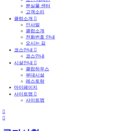
분실물 센터
고객소리
클럽소개

인사말
클럽소개
전화번호 안내
오시는 길
코스안내

코스안내
시설안내

클럽하우스
부대시설
레스토랑
마이페이지
사이트맵

사이트맵

